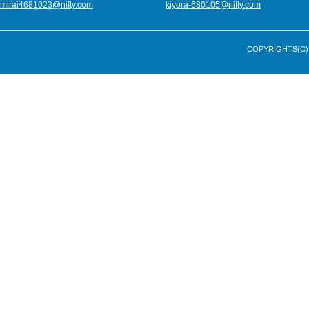
mirai4681023@nifty.com
kiyora-680105@nifty.com
COPYRIGHTS(C) 