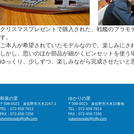
クリスマスプレゼントで購入された、戦艦のプラモ
す。
ご本人が希望されていたモデルなので、楽しみにさ
しかし、思いのほか部品が細かくピンセットを使う
ゆっくり、少しずつ、楽しみながら完成させたいと
和泉の里
ゆかりの里
〒598-0023 泉佐野市大木2247-1
〒598-0023 泉佐野市大木10番地
TEL：072-459-7613
TEL：072-459-7814
FAX：072-459-7250
FAX：072-459-7260
izuminosato@nifty.com
yukarinosato@nifty.com