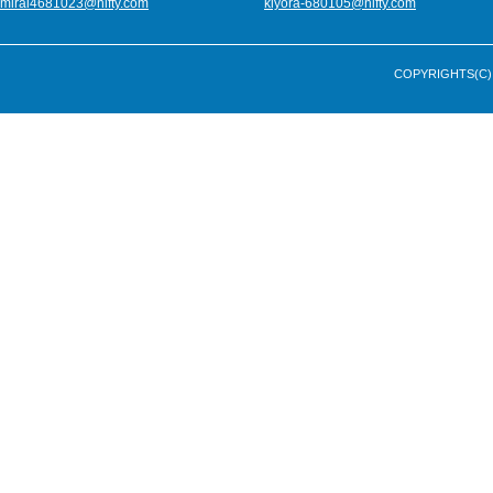
mirai4681023@nifty.com
kiyora-680105@nifty.com
COPYRIGHTS(C) 