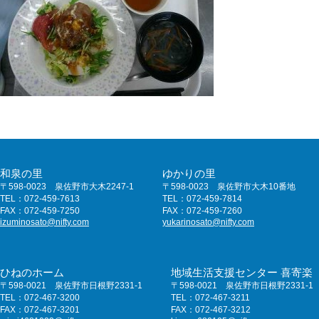
和泉の里
ゆかりの里
〒598-0023 泉佐野市大木2247-1
〒598-0023 泉佐野市大木10番地
TEL：072-459-7613
TEL：072-459-7814
FAX：072-459-7250
FAX：072-459-7260
izuminosato@nifty.com
yukarinosato@nifty.com
ひねのホーム
地域生活支援センター 喜寄楽
〒598-0021 泉佐野市日根野2331-1
〒598-0021 泉佐野市日根野2331-1
TEL：072-467-3200
TEL：072-467-3211
FAX：072-467-3201
FAX：072-467-3212