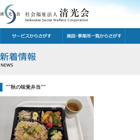
””秋の味覚弁当””