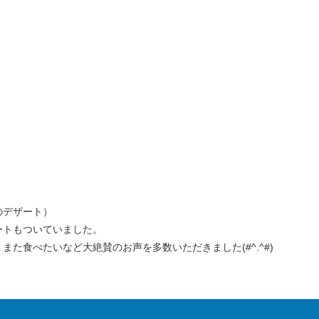
のデザート）
ートもついていました。
た食べたいなど大絶賛のお声を多数いただきました(#^.^#)