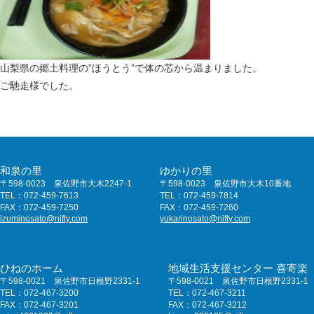
山梨県の郷土料理の”ほうとう”で体の芯から温まりました。
ご馳走様でした。
和泉の里
ゆかりの里
〒598-0023 泉佐野市大木2247-1
〒598-0023 泉佐野市大木10番地
TEL：072-459-7613
TEL：072-459-7814
FAX：072-459-7250
FAX：072-459-7260
izuminosato@nifty.com
yukarinosato@nifty.com
ひねのホーム
地域生活支援センター 喜寄楽
〒598-0021 泉佐野市日根野2331-1
〒598-0021 泉佐野市日根野2331-1
TEL：072-467-3200
TEL：072-467-3211
FAX：072-467-3201
FAX：072-467-3212