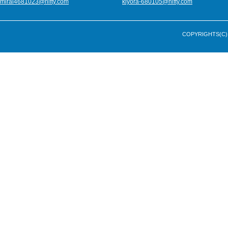
mirai4681023@nifty.com
kiyora-680105@nifty.com
COPYRIGHTS(C) 